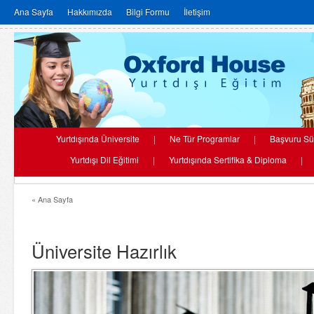
Ana Sayfa
Hakkımızda
Bilgi Formu
İletişim
Yurtdışında Üniversite
|
Ne Tür Programlar
|
Başvuru Sü
Yurtdışı Dil Eğitimi
|
Yurtdışında Sertifika & Diploma
|
« Ana Sayfa
Üniversite Hazırlık