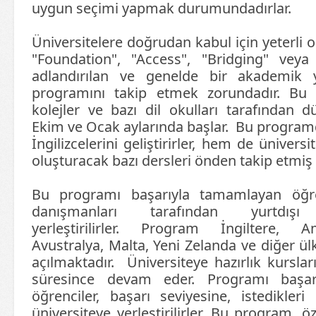
uygun seçimi yapmak durumundadırlar.
Üniversitelere doğrudan kabul için yeterli 
"Foundation", "Access", "Bridging" veya
adlandırılan ve genelde bir akademik y
programını takip etmek zorundadır. Bu 
kolejler ve bazı dil okulları tarafından d
Ekim ve Ocak aylarında başlar. Bu program
İngilizcelerini geliştirirler, hem de ünivers
oluşturacak bazı dersleri önden takip etmiş 
Bu programı başarıyla tamamlayan öğre
danışmanları tarafından yurtdışı ü
yerleştirilirler. Program İngiltere, 
Avustralya, Malta, Yeni Zelanda ve diğer ül
açılmaktadır. Üniversiteye hazırlık kurslar
süresince devam eder. Programı başar
öğrenciler, başarı seviyesine, istedikler
üniversiteye yerleştirilirler. Bu program, öz