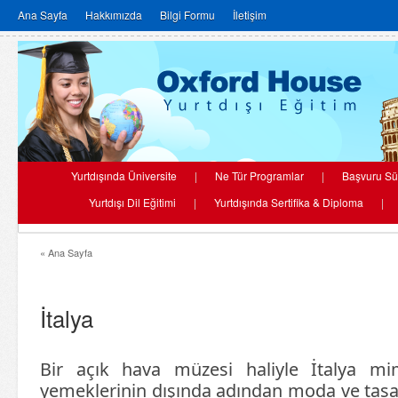
Ana Sayfa
Hakkımızda
Bilgi Formu
İletişim
Yurtdışında Üniversite
|
Ne Tür Programlar
|
Başvuru Sü
Yurtdışı Dil Eğitimi
|
Yurtdışında Sertifika & Diploma
|
« Ana Sayfa
İtalya
Bir açık hava müzesi haliyle İtalya mi
yemeklerinin dışında adından moda ve tasa