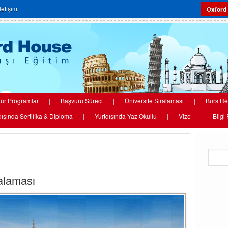
İletişim
Oxford
ür Programlar
|
Başvuru Süreci
|
Üniversite Sıralaması
|
Burs Re
dışında Sertifika & Diploma
|
Yurtdışında Yaz Okullu
|
Vize
|
Bilgi
ralaması