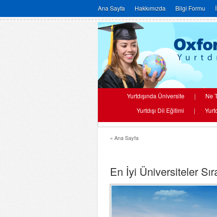
Ana Sayfa
Hakkımızda
Bilgi Formu
Yurtdışında Üniversite
|
Ne T
Yurtdışı Dil Eğitimi
|
Yurt
« Ana Sayfa
En İyi Üniversiteler Sı