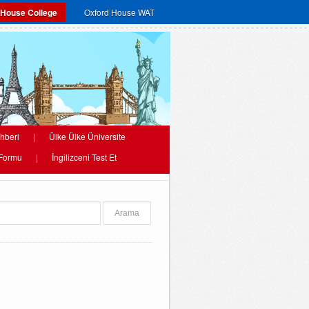
 House College
Oxford House WAT
hberi
|
Ülke Ülke Üniversite
 Formu
|
İngilizceni Test Et