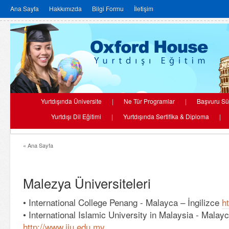
Ana Sayfa
Hakkımızda
Bilgi Formu
İletişim
Yurtdışında Üniversite
|
Ne Tür Programlar
|
Başvuru Sü
Yurtdışı Dil Eğitimi
|
Yurtdışında Sertifika & Diploma
|
« Ana Sayfa
Malezya Üniversiteleri
• International College Penang - Malayca – İngilizce
h
• International Islamic University in Malaysia - Malayc
http://www.iiu.edu.my