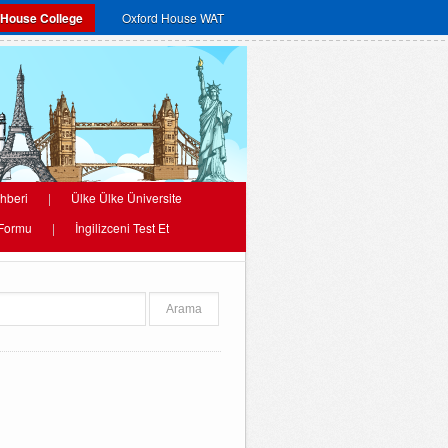
 House College
Oxford House WAT
hberi
|
Ülke Ülke Üniversite
 Formu
|
İngilizceni Test Et