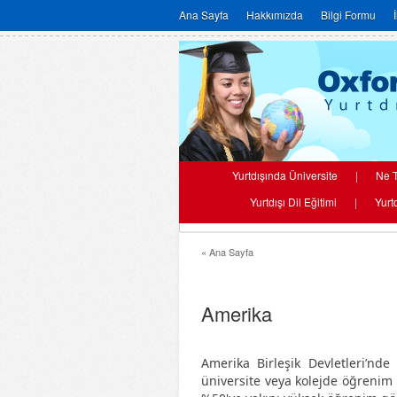
Ana Sayfa
Hakkımızda
Bilgi Formu
Yurtdışında Üniversite
|
Ne T
Yurtdışı Dil Eğitimi
|
Yurt
« Ana Sayfa
Amerika
Amerika Birleşik Devletleri’nde
üniversite veya kolejde öğrenim 