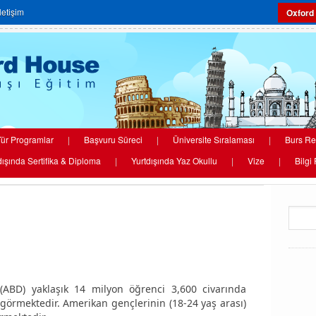
İletişim
Oxford
ür Programlar
|
Başvuru Süreci
|
Üniversite Sıralaması
|
Burs Re
dışında Sertifika & Diploma
|
Yurtdışında Yaz Okullu
|
Vize
|
Bilgi
 (ABD) yaklaşık 14 milyon öğrenci 3,600 civarında
görmektedir. Amerikan gençlerinin (18-24 yaş arası)